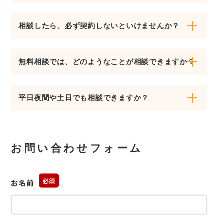
はい、もちろん可能です。税理士には厳格な守秘義
相談したら、必ず契約しないといけませんか？
務が課せられておりますので、ご相談いただいた内
容が、ご本人の許可なく外部に漏れることは一切ご
いいえ、決してそのようなことはございません。当
ざいません。安心してご相談ください。
無料相談では、どのようなことが相談できますか？
事務所の無料相談は、お客様のお悩みを整理し、解
決への道筋を示すことを目的としています。ご提案
相続税に関することであれば、どんな些細なことで
内容にご納得いただけない限り、無理に契約を勧め
平日夜間や土日でも相談できますか？
もご相談いただけます。「そもそも相続税がかかる
ることは一切ございませんので、どうぞご安心くだ
か分からない」「生前贈与について知りたい」「税
さい。
ご契約いただいたお客様については可能です。
理士に頼むべきか迷っている」など、お客様の状況
に合わせて税理士が丁寧にお答えします。
お問い合わせフォーム
お名前